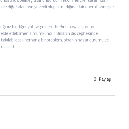
onusunda belirleyici bir unsurdur. Yetkili merciler tarafından
in ve diğer alanların güvenli olup olmadığına dair önemli sonuçlar
iniz bir diğer yol ise gözlemdir. Bir binaya dışardan
arı elde edebilmeniz mümkündür. Binanın dış cephesinde
 takılabilecek herhangi bir problem, binanın hasar durumu ve
 olacaktır.
Paylaş :