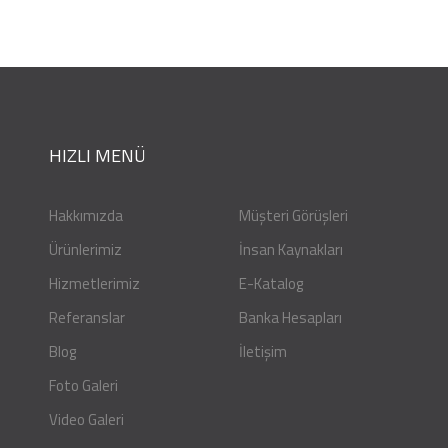
HIZLI MENÜ
Hakkımızda
Müşteri Görüşleri
Ürünlerimiz
İnsan Kaynakları
Hizmetlerimiz
E-Katalog
Referanslar
Banka Hesapları
Blog
İletişim
Foto Galeri
Video Galeri