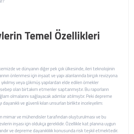
erin Temel Özellikleri
emizde ve dünyanın diğer pek çok ülkesinde, ileri teknolojinin
rının önlenmesi için inşaat ve yapı alanlarında birçok revizyona
, yıkılmış veya çökmüş yapılardan elde edilen örnekler
na sebep olan birtakım etmenler saptanmıştır. Bu raporların
 sağlam olmalarını sağlayacak adımlar atılmıştır. Peki depreme
ı dayanıklı ve güvenli kılan unsurları birlikte inceleyelim:
 olan mimar ve mühendisler tarafından oluşturulması ve bu
lerin inşası için oldukça gereklidir. Özellikle kat planına uygun
dandır ve depreme dayanıklılık konusunda risk teşkil etmektedir.