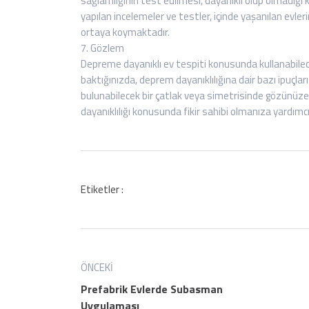
sağlamlığının test edilmesi, dayanıklı olup olmadığı k
yapılan incelemeler ve testler, içinde yaşanılan evler
ortaya koymaktadır.
7. Gözlem
Depreme dayanıklı ev tespiti konusunda kullanabileceğ
baktığınızda, deprem dayanıklılığına dair bazı ipuçl
bulunabilecek bir çatlak veya simetrisinde gözünüze
dayanıklılığı konusunda fikir sahibi olmanıza yardımcı
Etiketler :
ÖNCEKI
Prefabrik Evlerde Subasman
Uygulaması