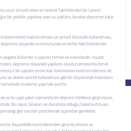
onu uzun ömürlü kılan en önemli faktörlerden bir tanesi
ru bir şekilde yapılmış olan su yalıtımı, binaları depreme karşı
i malzemelerin kaliteli olması ve yeterli düzeyde kullanılması,
 depreme dayanıklı ev konusunda en kritik faktörlerdendir.
n yegâne bölümler o yapının temeli ve kolonlarıdır. İnşaat
meleri, depreme dayanıklı yapıların oluşturulmasında ihmal
 mevcut bir yapıda zemin kat kolonlarının kontrol edilmesi de
unu ve alanın verimli kullanılması gibi bir düşünceyle kolonların
n temelinde inceleme yapmak şarttır.
sak ve bu yapı yakın zamanda bir deprem tehlikesi geçirmişse,
mdir. Bu rapor, binanın ne durumda olduğu, bakıma ihtiyacı
aşımadığı gibi soruları yanıtlamak açısından gereklidir.
depreme dayanıklılık kontrollerinden geçmiş olması ve