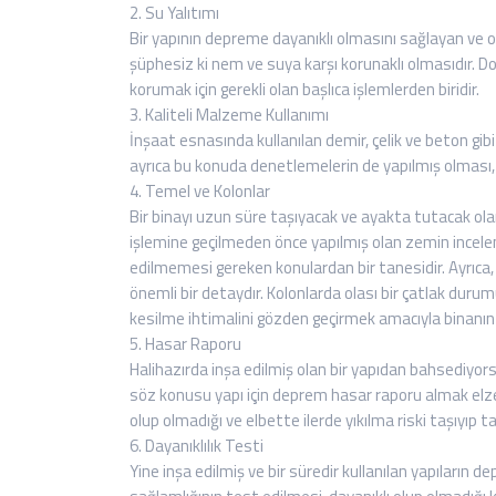
2. Su Yalıtımı
Bir yapının depreme dayanıklı olmasını sağlayan ve 
şüphesiz ki nem ve suya karşı korunaklı olmasıdır. Doğ
korumak için gerekli olan başlıca işlemlerden biridir.
3. Kaliteli Malzeme Kullanımı
İnşaat esnasında kullanılan demir, çelik ve beton gib
ayrıca bu konuda denetlemelerin de yapılmış olması,
4. Temel ve Kolonlar
Bir binayı uzun süre taşıyacak ve ayakta tutacak ola
işlemine geçilmeden önce yapılmış olan zemin incele
edilmemesi gereken konulardan bir tanesidir. Ayrıca,
önemli bir detaydır. Kolonlarda olası bir çatlak durum
kesilme ihtimalini gözden geçirmek amacıyla binanı
5. Hasar Raporu
Halihazırda inşa edilmiş olan bir yapıdan bahsediyor
söz konusu yapı için deprem hasar raporu almak elze
olup olmadığı ve elbette ilerde yıkılma riski taşıyıp t
6. Dayanıklılık Testi
Yine inşa edilmiş ve bir süredir kullanılan yapıların 