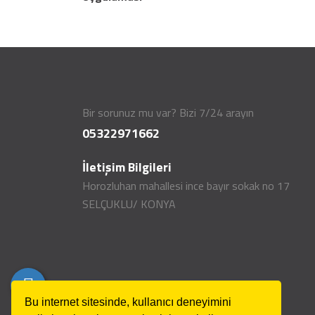
Bir sorunuz mu var? Bizi 7/24 arayın
05322971662
İletişim Bilgileri
Horozluhan mahallesi ince bayır sokak no 17
SELÇUKLU/ KONYA
Bu internet sitesinde, kullanıcı deneyimini