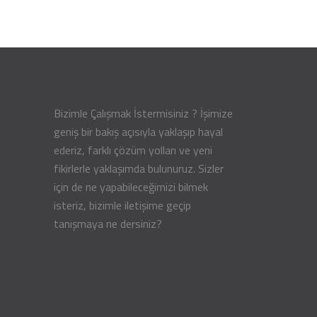
Bizimle Çalışmak İstermisiniz ? İşimize
geniş bir bakış açısıyla yaklaşıp hayal
ederiz, farklı çözüm yolları ve yeni
fikirlerle yaklaşımda bulunuruz. Sizler
için de ne yapabileceğimizi bilmek
isteriz, bizimle iletişime geçip
tanışmaya ne dersiniz?